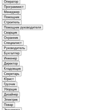
Оператор
Программист
Менеджер
Помощник
Строитель
Помощник руководителя
Сварщик
Охранник
Специалист
Руководитель
Бухгалтер
Инженер
Директор
Кладовщик
Секретарь
Юрист
Грузчик
Уборщик
Дизайнер
Электрик
Повар
Экономист