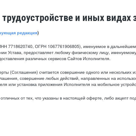
 трудоустройстве и иных видах 
вующая редакция
)
ИНН 7718620740, ОГРН 1067761906805), именуемое в дальнейшем 
нии Устава, предоставляет любому физическому лицу, именуемому
едоставления различных сервисов Сайтов Исполнителя.
рты (Соглашения) считается совершение одного или нескольких и
глашения, совершение любых действий, направленных на использова
ля или установка приложения Исполнителя на мобильное устройс
тличных от тех, что указаны в настоящей оферте, либо акцепт под