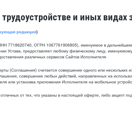
 трудоустройстве и иных видах 
вующая редакция
)
ИНН 7718620740, ОГРН 1067761906805), именуемое в дальнейшем 
нии Устава, предоставляет любому физическому лицу, именуемому
едоставления различных сервисов Сайтов Исполнителя.
рты (Соглашения) считается совершение одного или нескольких и
глашения, совершение любых действий, направленных на использова
ля или установка приложения Исполнителя на мобильное устройс
тличных от тех, что указаны в настоящей оферте, либо акцепт под