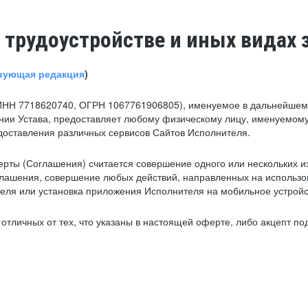
 трудоустройстве и иных видах 
вующая редакция
)
ИНН 7718620740, ОГРН 1067761906805), именуемое в дальнейшем 
нии Устава, предоставляет любому физическому лицу, именуемому
едоставления различных сервисов Сайтов Исполнителя.
рты (Соглашения) считается совершение одного или нескольких и
глашения, совершение любых действий, направленных на использова
ля или установка приложения Исполнителя на мобильное устройс
тличных от тех, что указаны в настоящей оферте, либо акцепт под