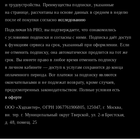
тратите много времени на поиск и вручную поднимаете
и трудоустройства. Преимущества подписки, указанные
резюме
на странице, рассчитаны на основе данных в среднем в неделю
после её покупки согласно
хотите сравнить себя с конкурентами и оценить шансы
исследованию
Подключая hh PRO, вы подтверждаете, что ознакомились
с условиями подписки и согласны с ними. Подписка даёт доступ
к функциям сервиса на срок, указанный при оформлении. Если
не отменить подписку, она автоматически продлится на тот же
срок. Вы имеете право в любое время отменить подписку
в личном кабинете — доступ к услугам сохранится до конца
оплаченного периода. Все платежи за подписку являются
окончательными и не подлежат возврату, кроме случаев,
предусмотренных законодательством. Полные условия есть
в оферте
ООО «Хэдхантер», ОГРН 1067761906805, 125047, г. Москва,
вн. тер. г. Муниципальный округ Тверской, ул. 2-я Брестская,
д. 48, помещ. 25