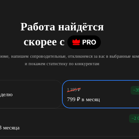
Работа найдётся
скорее
c
юме, напишем сопроводительные, откликнемся за вас в выбранные ко
и покажем статистику по конкурентам
1 195
₽
−3
еделю
799
₽
в месяц
−2 
3 месяца