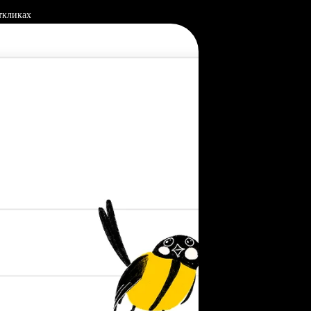
ткликах