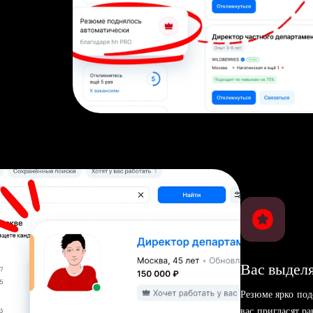
Вас выделя
Резюме ярко под
вас пригласят р