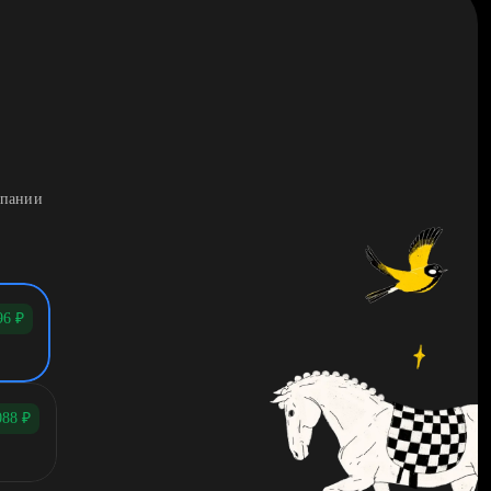
мпании
96
₽
088
₽