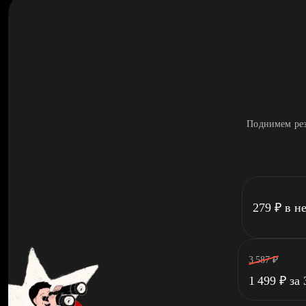
Поднимем рез
279
₽
в н
3 587
₽
1 499
₽
за 