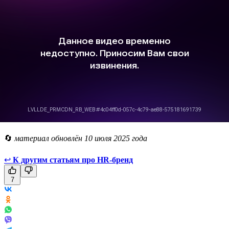
🔄
материал обновлён 10 июля 2025 года
↩
К другим статьям про HR-бренд
7