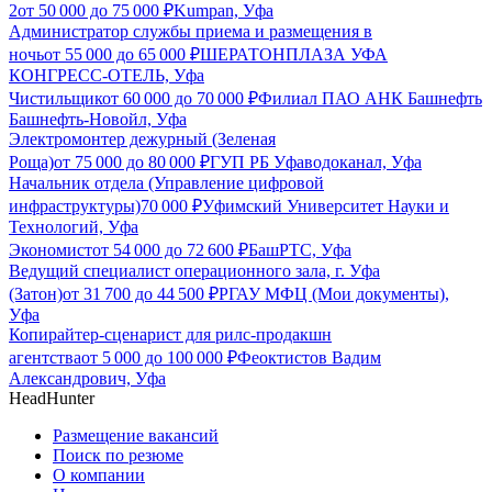
2
от
50 000
до
75 000
₽
Kumpan, Уфа
Администратор службы приема и размещения в
ночь
от
55 000
до
65 000
₽
ШЕРАТОНПЛАЗА УФА
КОНГРЕСС-ОТЕЛЬ, Уфа
Чистильщик
от
60 000
до
70 000
₽
Филиал ПАО АНК Башнефть
Башнефть-Новойл, Уфа
Электромонтер дежурный (Зеленая
Роща)
от
75 000
до
80 000
₽
ГУП РБ Уфаводоканал, Уфа
Начальник отдела (Управление цифровой
инфраструктуры)
70 000
₽
Уфимский Университет Науки и
Технологий, Уфа
Экономист
от
54 000
до
72 600
₽
БашРТС, Уфа
Ведущий специалист операционного зала, г. Уфа
(Затон)
от
31 700
до
44 500
₽
РГАУ МФЦ (Мои документы),
Уфа
Копирайтер-сценарист для рилс-продакшн
агентства
от
5 000
до
100 000
₽
Феоктистов Вадим
Александрович, Уфа
HeadHunter
Размещение вакансий
Поиск по резюме
О компании