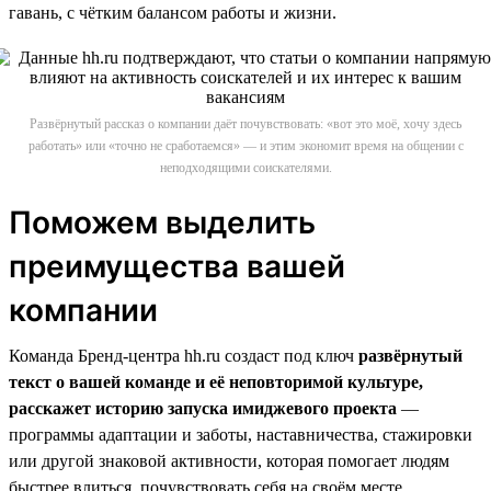
гавань, с чётким балансом работы и жизни.
Развёрнутый рассказ о компании даёт почувствовать: «вот это моё, хочу здесь
работать» или «точно не сработаемся» — и этим экономит время на общении с
неподходящими соискателями.
Поможем выделить
преимущества вашей
компании
Команда Бренд-центра hh.ru создаст под ключ
развёрнутый
текст о вашей команде и её неповторимой культуре,
расскажет историю запуска имиджевого проекта
—
программы адаптации и заботы, наставничества, стажировки
или другой знаковой активности, которая помогает людям
быстрее влиться, почувствовать себя на своём месте