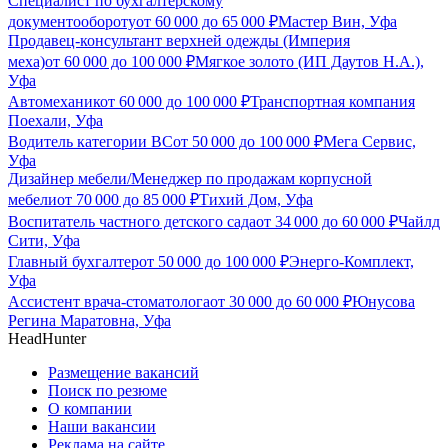
Специалист по бухгалтерскому
документообороту
от
60 000
до
65 000
₽
Мастер Вин, Уфа
Продавец-консультант верхней одежды (Империя
меха)
от
60 000
до
100 000
₽
Мягкое золото (ИП Даутов Н.А.),
Уфа
Автомеханик
от
60 000
до
100 000
₽
Транспортная компания
Поехали, Уфа
Водитель категории ВС
от
50 000
до
100 000
₽
Мега Сервис,
Уфа
Дизайнер мебели/Менеджер по продажам корпусной
мебели
от
70 000
до
85 000
₽
Тихий Дом, Уфа
Воспитатель частного детского сада
от
34 000
до
60 000
₽
Чайлд
Сити, Уфа
Главный бухгалтер
от
50 000
до
100 000
₽
Энерго-Комплект,
Уфа
Ассистент врача-стоматолога
от
30 000
до
60 000
₽
Юнусова
Регина Маратовна, Уфа
HeadHunter
Размещение вакансий
Поиск по резюме
О компании
Наши вакансии
Реклама на сайте