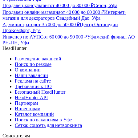
Продавец-консультант
от
40 000
до
80 000
₽
Сезон, Уфа
Продавец онлайн-магазина
от
40 000
до
60 000
₽
Интернет-
магазин для декораторов Свадебный Дао, Уфа
Администратор
от
35 000
до
50 000
₽
Центр Ортопедии
ПроКомфорт, Уфа
Инженер по АУПС
от
60 000
до
90 000
₽
Уфимский филиал АО
РН-ПН, Уфа
HeadHunter
Размещение вакансий
Поиск по резюме
О компании
Наши вакансии
Реклама на сайте
Требования к ПО
Безопасный HeadHunter
HeadHunter API
Партнерам
Инвесторам
Каталог компаний
Поиск по вакансиям в Уфе
Сетка: соцсеть для нетворкинга
Соискателям