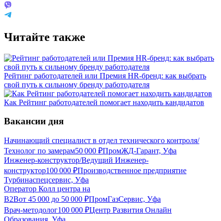
Читайте также
Рейтинг работодателей или Премия HR-бренд: как выбрать
свой путь к сильному бренду работодателя
Как Рейтинг работодателей помогает находить кандидатов
Вакансии дня
Начинающий специалист в отдел технического контроля/
Технолог по замерам
50 000
₽
ПромЖД-Гарант, Уфа
Инженер-конструктор/Ведущий Инженер-
конструктор
100 000
₽
Производственное предприятие
Турбинаспецсервис, Уфа
Оператор Колл центра на
B2B
от
45 000
до
50 000
₽
ПромГазСервис, Уфа
Врач-методолог
100 000
₽
Центр Развития Онлайн
Образования, Уфа