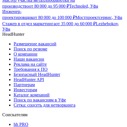
Мастер участка металлообработки на
производство
от
80 000
до
95 000
₽
Technoled, Уфа
Инженер-
проектировщик
от
80 000
до
100 000
₽
Мостпроектсервис, Уфа
Стажер в отдел маркетинга
от
35 000
до
60 000
₽
Lezhebokov,
Уфа
HeadHunter
Размещение вакансий
Поиск по резюме
О компании
Наши вакансии
Реклама на сайте
Требования к ПО
Безопасный HeadHunter
HeadHunter API
Партнерам
Инвесторам
Каталог компаний
Поиск по вакансиям в Уфе
Сетка: соцсеть для нетворкинга
Соискателям
hh PRO