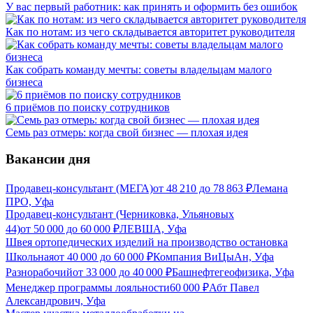
У вас первый работник: как принять и оформить без ошибок
Как по нотам: из чего складывается авторитет руководителя
Как собрать команду мечты: советы владельцам малого
бизнеса
6 приёмов по поиску сотрудников
Семь раз отмерь: когда свой бизнес — плохая идея
Вакансии дня
Продавец-консультант (МЕГА)
от
48 210
до
78 863
₽
Лемана
ПРО, Уфа
Продавец-консультант (Черниковка, Ульяновых
44)
от
50 000
до
60 000
₽
ЛЕВША, Уфа
Швея ортопедических изделий на производство остановка
Школьная
от
40 000
до
60 000
₽
Компания ВиЦыАн, Уфа
Разнорабочий
от
33 000
до
40 000
₽
Башнефтегеофизика, Уфа
Менеджер программы лояльности
60 000
₽
Абт Павел
Александрович, Уфа