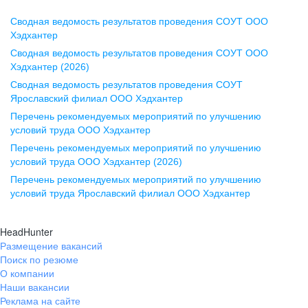
Сводная ведомость результатов проведения СОУТ ООО
Воронеж
Хэдхантер
Сводная ведомость результатов проведения СОУТ ООО
ул. Комиссаржевской, д. 10,
Хэдхантер (2026)
офис 1212
Сводная ведомость результатов проведения СОУТ
+7 473 280-05-05
Ярославский филиал ООО Хэдхантер
pr@vrn.hh.ru
Перечень рекомендуемых мероприятий по улучшению
условий труда ООО Хэдхантер
Казань
Перечень рекомендуемых мероприятий по улучшению
ул. Спартаковская, д. 2А, этаж 3,
условий труда ООО Хэдхантер (2026)
помещение 15
Перечень рекомендуемых мероприятий по улучшению
условий труда Ярославский филиал ООО Хэдхантер
+7 843 212-12-50
pr@kzn.hh.ru
HeadHunter
Размещение вакансий
Екатеринбург
Поиск по резюме
ул. Боевых Дружин, стр. 20,
О компании
5 этаж, офис 505, 521
Наши вакансии
Реклама на сайте
+7 343 226-79-99