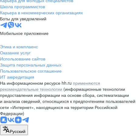
Карьера для молодых специалистов
pr@nsk.hh.ru
Школа программистов
Карьера в некоммерческих организациях
Минск
Боты для уведомлений
пр-т Дзержинского, д. 57,
10 этаж, помещение 45-1
Мобильное приложение
+375 (17)
336-03-02
Этика и комплаенс
pr@rabota.by
Оказание услуг
Использование сайтов
Алматы
Защита персональных данных
Пользовательское соглашение
пр. Абая, д. 151, БЦ Алатау,
ИТ аккредитация
12 этаж, офис 1209
На информационном ресурсе hh.ru
применяются
+7 727 232-13-13
рекомендательные технологии
(информационные технологии
pr@headhunter.com.kz
предоставления информации на основе сбора, систематизации
и анализа сведений, относящихся к предпочтениям пользователей
сети «Интернет», находящихся на территории Российской
Федерации)
Русский