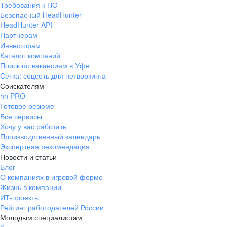
Требования к ПО
pr@ural.hh.ru
Безопасный HeadHunter
HeadHunter API
Краснодар
Партнерам
Инвесторам
ул. Янковского, д. 169, 7 этаж,
Каталог компаний
706 каб.
Поиск по вакансиям в Уфе
+7 861 205-55-57
Сетка: соцсеть для нетворкинга
pr@krd.hh.ru
Соискателям
hh PRO
Готовое резюме
Владивосток
Все сервисы
пер. Ланинский д. 4, офис 3.4
Хочу у вас работать
Производственный календарь
+7 423 202-33-28
Экспертная рекомендация
pr@dv.hh.ru
Новости и статьи
Блог
Новосибирск
О компаниях в игровой форме
Жизнь в компании
ул. Большевистская, д. 35,
ИТ-проекты
помещение 21
Рейтинг работодателей России
+7 383 207-94-64
Молодым специалистам