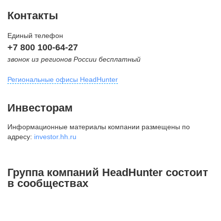
Контакты
Единый телефон
+7 800 100-64-27
звонок из регионов России бесплатный
Региональные офисы HeadHunter
Москва
Инвесторам
внутригородская территория
Информационные материалы компании размещены по
Муниципальный округ Тверской,
адресу:
investor.hh.ru
2-я Брестская ул., д. 48,
помещение 25
+7 495 974-64-27
Группа компаний HeadHunter состоит
+7 495 980-64-27
в сообществах
+7 495 134-92-24
press@hh.ru