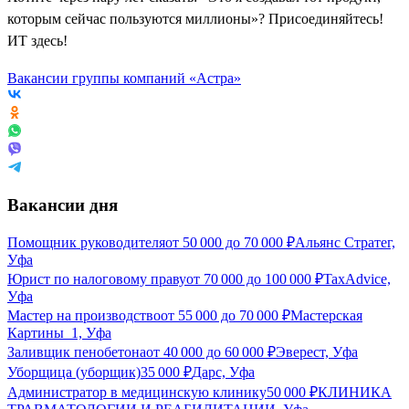
которым сейчас пользуются миллионы»? Присоединяйтесь!
ИТ здесь!
Вакансии группы компаний «Астра»
Вакансии дня
Помощник руководителя
от
50 000
до
70 000
₽
Альянс Стратег,
Уфа
Юрист по налоговому праву
от
70 000
до
100 000
₽
TaxAdvice,
Уфа
Мастер на производство
от
55 000
до
70 000
₽
Мастерская
Картины_1, Уфа
Заливщик пенобетона
от
40 000
до
60 000
₽
Эверест, Уфа
Уборщица (уборщик)
35 000
₽
Дарс, Уфа
Администратор в медицинскую клинику
50 000
₽
КЛИНИКА