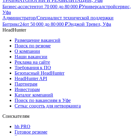
ТРАВМАТОЛОГИИ И РЕАБИЛИТАЦИИ, Уфа
Бизнес-ассистент
от
70 000
до
80 000
₽
Универсалстройсервис,
Уфа
Администратор/Специалист технической поддержки
Битрикс24
от
50 000
до
80 000
₽
Энджой Тревел, Уфа
HeadHunter
Размещение вакансий
Поиск по резюме
О компании
Наши вакансии
Реклама на сайте
Требования к ПО
Безопасный HeadHunter
HeadHunter API
Партнерам
Инвесторам
Каталог компаний
Поиск по вакансиям в Уфе
Сетка: соцсеть для нетворкинга
Соискателям
hh PRO
Готовое резюме