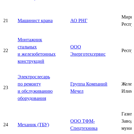
Мирн
21
Машинист крана
АО РНГ
Респу
Монтажник
стальных
ООО
22
Респу
и железобетонных
Энерготехсервис
конструкций
Электрослесарь
по ремонту
Группа Компаний
Желез
23
и обслуживанию
Мечел
Илим
оборудования
Газим
ООО ТФМ-
Завод
24
Механик (ТБУ)
Спецтехника
муни