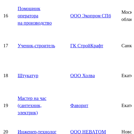
Помощник
Моско
16
оператора
ООО Экопром СПб
облас
на производство
17
Ученик-строитель
ГК СтройКрафт
Санкт
18
Штукатур
ООО Холва
Екате
Мастер на час
19
(сантехник,
Фаворит
Екате
электрик)
20
Инженер-технолог
ООО НЕВАТОМ
Новос