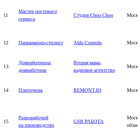
Мастер ногтевого
11
Студия Choo Choo
Моск
сервиса
12
Парикмахер-стилист
Aldo Coppola
Моск
Домработница/
Вторая мама,
13
Моск
домработник
кадровое агентство
14
Плиточник
REMONT.IO
Моск
Разнорабочий
Моско
15
GSR РАБОТА
на производство
облас