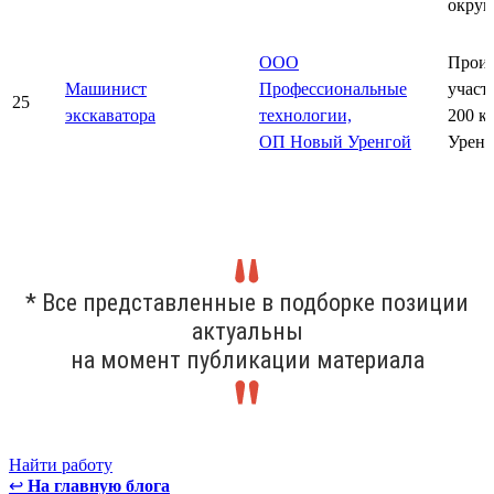
округ
ООО
Произ
Машинист
Профессиональные
участ
25
экскаватора
технологии,
200 к
ОП Новый Уренгой
Уренг
* Все представленные в подборке позиции
актуальны
на момент публикации материала
Найти работу
↩
На главную блога