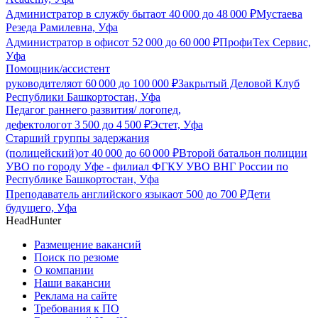
Администратор в службу быта
от
40 000
до
48 000
₽
Мустаева
Резеда Рамилевна, Уфа
Администратор в офис
от
52 000
до
60 000
₽
ПрофиТех Сервис,
Уфа
Помощник/ассистент
руководителя
от
60 000
до
100 000
₽
Закрытый Деловой Клуб
Республики Башкортостан, Уфа
Педагог раннего развития/ логопед,
дефектолог
от
3 500
до
4 500
₽
Эстет, Уфа
Старший группы задержания
(полицейский)
от
40 000
до
60 000
₽
Второй батальон полиции
УВО по городу Уфе - филиал ФГКУ УВО ВНГ России по
Республике Башкортостан, Уфа
Преподаватель английского языка
от
500
до
700
₽
Дети
будущего, Уфа
HeadHunter
Размещение вакансий
Поиск по резюме
О компании
Наши вакансии
Реклама на сайте
Требования к ПО