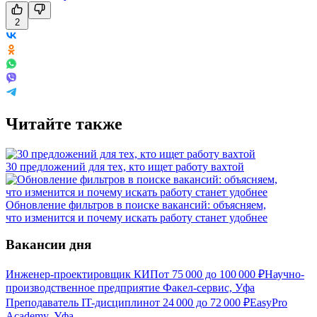
2
Читайте также
30 предложений для тех, кто ищет работу вахтой
Обновление фильтров в поиске вакансий: объясняем,
что изменится и почему искать работу станет удобнее
Вакансии дня
Инженер-проектировщик КИП
от
75 000
до
100 000
₽
Научно-
производственное предприятие Факел-сервис, Уфа
Преподаватель IT-дисциплин
от
24 000
до
72 000
₽
EasyPro
Academy, Уфа