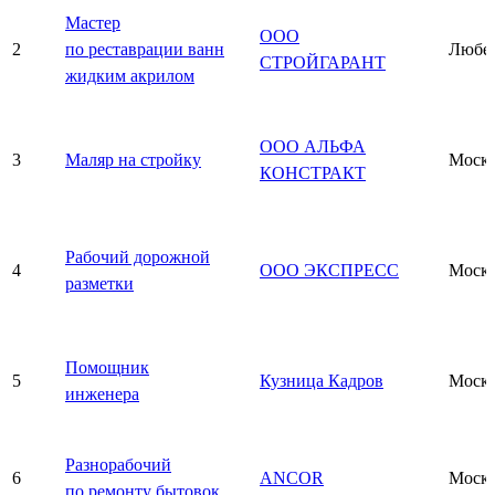
Мастер
ООО
2
по реставрации ванн
Любе
СТРОЙГАРАНТ
жидким акрилом
ООО АЛЬФА
3
Маляр на стройку
Моск
КОНСТРАКТ
Рабочий дорожной
4
ООО ЭКСПРЕСС
Моск
разметки
Помощник
5
Кузница Кадров
Моск
инженера
Разнорабочий
6
ANCOR
Моск
по ремонту бытовок