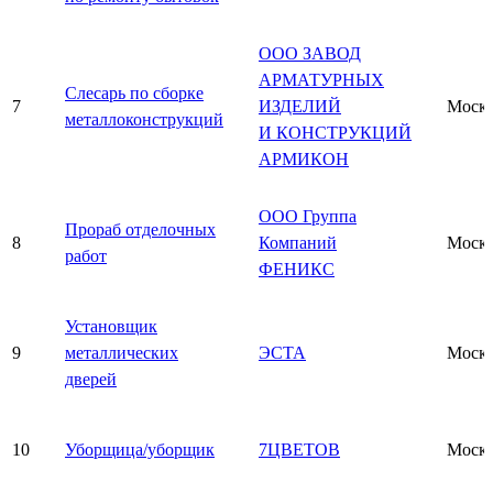
ООО ЗАВОД
АРМАТУРНЫХ
Слесарь по сборке
7
ИЗДЕЛИЙ
Моск
металлоконструкций
И КОНСТРУКЦИЙ
АРМИКОН
ООО Группа
Прораб отделочных
8
Компаний
Моск
работ
ФЕНИКС
Установщик
9
металлических
ЭСТА
Моск
дверей
10
Уборщица/уборщик
7ЦВЕТОВ
Моск