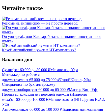
Читайте также
Резюме на английском — не просто перевод
Do you speak, или Как заработать на знании иностранного
языка?
Какой английский нужен в ИТ-компаниях?
Вакансии дня
Су-шеф
от
60 000
до
80 000
₽
Мегаполис, Уфа
Менеджер по работе с
документами
от
65 000
до
75 000
₽
СтройЮрист, Уфа
Специалист по бухгалтерскому
документообороту
от
60 000
до
65 000
₽
Мастер Вин, Уфа
Продавец-консультант верхней одежды (Империя
меха)
от
60 000
до
100 000
₽
Мягкое золото (ИП Даутов Н.А.),
Уфа
Автомеханик
от
60 000
до
100 000
₽
Транспортная компания