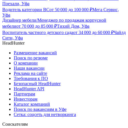
Поехали, Уфа
Водитель категории ВС
от
50 000
до
100 000
₽
Мега Сервис,
Уфа
Дизайнер мебели/Менеджер по продажам корпусной
мебели
от
70 000
до
85 000
₽
Тихий Дом, Уфа
Воспитатель частного детского сада
от
34 000
до
60 000
₽
Чайлд
Сити, Уфа
HeadHunter
Размещение вакансий
Поиск по резюме
О компании
Наши вакансии
Реклама на сайте
Требования к ПО
Безопасный HeadHunter
HeadHunter API
Партнерам
Инвесторам
Каталог компаний
Поиск по вакансиям в Уфе
Сетка: соцсеть для нетворкинга
Соискателям