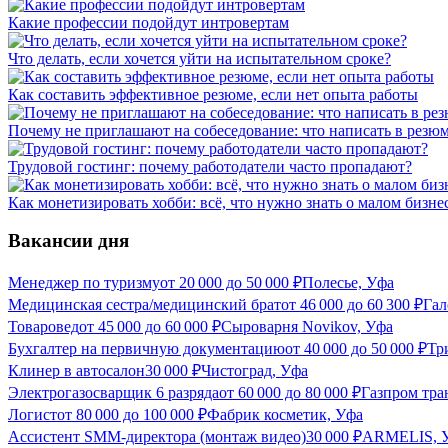
Какие профессии подойдут интровертам
Что делать, если хочется уйти на испытательном сроке?
Как составить эффективное резюме, если нет опыта работы
Почему не приглашают на собеседование: что написать в резюм
Трудовой гостинг: почему работодатели часто пропадают?
Как монетизировать хобби: всё, что нужно знать о малом бизне
Вакансии дня
Менеджер по туризму
от
20 000
до
50 000
₽
Полесье, Уфа
Медицинская сестра/медицинский брат
от
46 000
до
60 300
₽
Гал
Товаровед
от
45 000
до
60 000
₽
Сыроварня Novikov, Уфа
Бухгалтер на первичную документацию
от
40 000
до
50 000
₽
Тр
Клинер в автосалон
30 000
₽
Чистоград, Уфа
Электрогазосварщик 6 разряда
от
60 000
до
80 000
₽
Газпром тра
Логист
от
80 000
до
100 000
₽
Фабрик косметик, Уфа
Ассистент SMM-директора (монтаж видео)
30 000
₽
ARMELIS, 