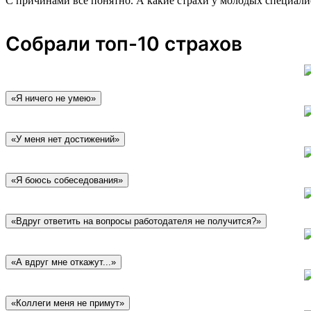
С причинами все понятно. А какие страхи у молодых специали
Собрали топ-10 страхов
«Я ничего не умею»
«У меня нет достижений»
«Я боюсь собеседования»
«Вдруг ответить на вопросы работодателя не получится?»
«А вдруг мне откажут...»
«Коллеги меня не примут»