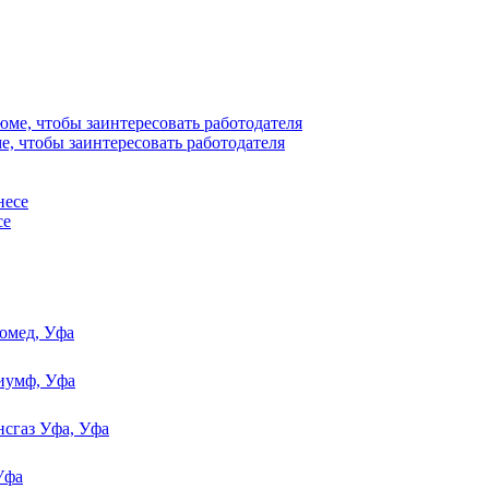
е, чтобы заинтересовать работодателя
се
омед, Уфа
иумф, Уфа
нсгаз Уфа, Уфа
Уфа