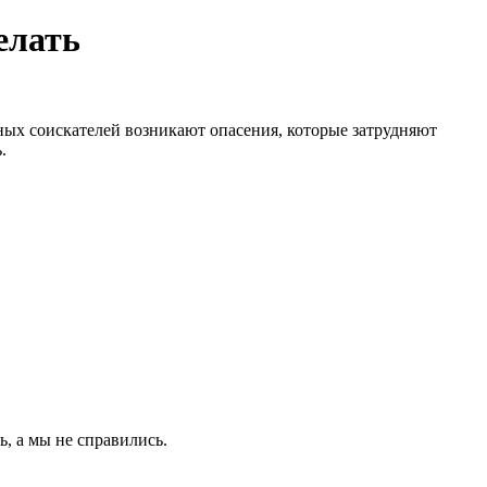
елать
тных соискателей возникают опасения, которые затрудняют
.
ь, а мы не справились.