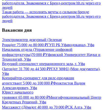
Такая работа — исполнять мечты о сильном бренде
работодателя. Знакомимся с Бренд-центром hh.ru через его
людей
Вакансии дня
Электромонтер дежурный (Зеленая
Роща)
от
75 000
до
80 000
₽
ГУП РБ Уфаводоканал, Уфа
Начальник отдела (Управление цифровой
инфраструктуры)
70 000
₽
Уфимский Университет Науки и
Технологий, Уфа
Ведущий специалист операционного зала, г. Уфа
(Затон)
от
31 700
до
44 500
₽
РГАУ МФЦ (Мои документы),
Уфа
Копирайтер-сценарист для рилс-продакшн
агентства
от
5 000
до
100 000
₽
Феоктистов Вадим
Александрович, Уфа
Юрист начального
уровня
от
65 000
до
80 000
₽
Многофункциональный Центр
Кредитных Решений, Уфа
Массажист (Дёма)
от
40 000
до
70 000
₽
СК Алга, Уфа