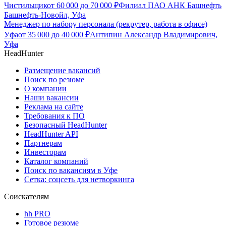
Чистильщик
от
60 000
до
70 000
₽
Филиал ПАО АНК Башнефть
Башнефть-Новойл, Уфа
Менеджер по набору персонала (рекрутер, работа в офисе)
Уфа
от
35 000
до
40 000
₽
Антипин Александр Владимирович,
Уфа
HeadHunter
Размещение вакансий
Поиск по резюме
О компании
Наши вакансии
Реклама на сайте
Требования к ПО
Безопасный HeadHunter
HeadHunter API
Партнерам
Инвесторам
Каталог компаний
Поиск по вакансиям в Уфе
Сетка: соцсеть для нетворкинга
Соискателям
hh PRO
Готовое резюме