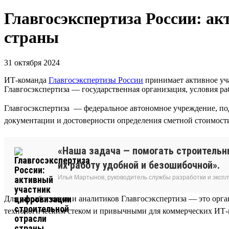
Главгосэкспертиза России: а
страны
31 октября 2024
ИТ-команда
Главгосэкспертизы России
принимает активное уча
Главгосэкспертиза — государственная организация, условия 
Главгосэкспертиза — федеральное автономное учреждение, по
документации и достоверности определения сметной стоимости
«Наша задача — помогать строительн
их работу удобной и безошибочной».
Илья Мартынов, руководитель службы разработки и эксп
Для разработчиков и аналитиков Главгосэкспертиза — это ор
технологическим стеком и привычными для коммерческих ИТ-