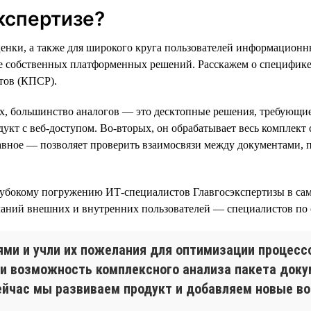
кспертизе?
енки, а также для широкого круга пользователей информационны
ве собственных платформенных решений. Расскажем о специфике
тов (КПСР).
ых, большинство аналогов — это десктопные решения, требующи
кт с веб-доступом. Во-вторых, он обрабатывает весь комплект
лавное — позволяет проверить взаимосвязи между документами, 
лубокому погружению ИТ-специалистов Главгосэкспертизы в са
еланий внешних и внутренних пользователей — специалистов по
ями и учли их пожелания для оптимизации процесс
ли возможность комплексного анализа пакета доку
йчас мы развиваем продукт и добавляем новые во