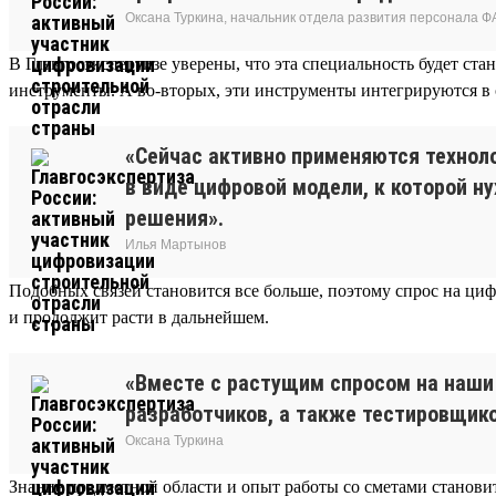
Оксана Туркина, начальник отдела развития персонала Ф
В Главгосэкспертизе уверены, что эта специальность будет ст
инструменты. А во-вторых, эти инструменты интегрируются в
«Сейчас активно применяются технол
в виде цифровой модели, к которой н
решения».
Илья Мартынов
Подобных связей становится все больше, поэтому спрос на циф
и продолжит расти в дальнейшем.
«Вместе с растущим спросом на наши 
разработчиков, а также тестировщик
Оксана Туркина
Знание предметной области и опыт работы со сметами станови