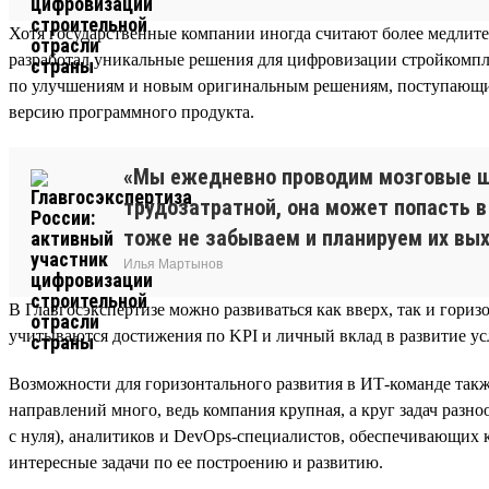
Хотя государственные компании иногда считают более медлите
разработал уникальные решения для цифровизации стройкомпле
по улучшениям и новым оригинальным решениям, поступающим 
версию программного продукта.
«Мы ежедневно проводим мозговые ш
трудозатратной, она может попасть в
тоже не забываем и планируем их вы
Илья Мартынов
В Главгосэкспертизе можно развиваться как вверх, так и гор
учитываются достижения по KPI и личный вклад в развитие ус
Возможности для горизонтального развития в ИТ-команде такж
направлений много, ведь компания крупная, а круг задач разн
с нуля), аналитиков и DevOps-специалистов, обеспечивающих
интересные задачи по ее построению и развитию.