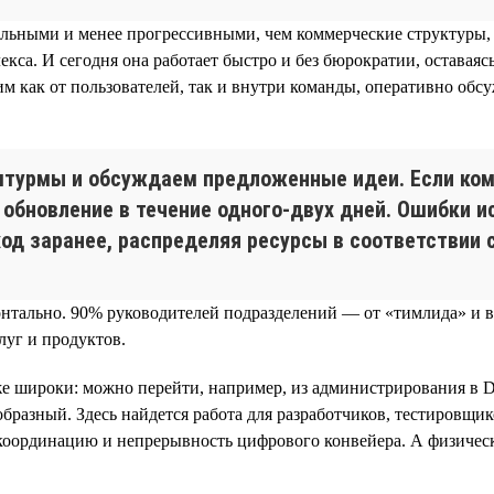
льными и менее прогрессивными, чем коммерческие структуры, 
кса. И сегодня она работает быстро и без бюрократии, оставая
как от пользователей, так и внутри команды, оперативно обсу
турмы и обсуждаем предложенные идеи. Если кома
 обновление в течение одного-двух дней. Ошибки 
ход заранее, распределяя ресурсы в соответствии
изонтально. 90% руководителей подразделений — от «тимлида» 
луг и продуктов.
е широки: можно перейти, например, из администрирования в D
ообразный. Здесь найдется работа для разработчиков, тестировщ
 координацию и непрерывность цифрового конвейера. А физичес