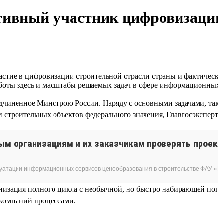
ктивный участник цифровизаци
стие в цифровизации строительной отрасли страны и фактическ
работы здесь и масштабы решаемых задач в сфере информационн
дчиненное Минстрою России. Наряду с основными задачами, так
 строительных объектов федерального значения, Главгосэкспер
ым организациям и их заказчикам проверять прое
луатации информационных сервисов ценообразования в строительстве ФАУ «
ганизация полного цикла с необычной, но быстро набирающей по
компаний процессами.