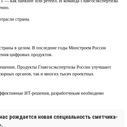
ИТ — как банкинг или ретейл. И команда Главгосэкспертизы
енно.
е страны в целом. В последние годы Минстроем России
рения цифровых продуктов.
 решении. Продукты Главгосэкспертизы России улучшают
дзорных органов, так и многих тысяч проектных
ь эффективные ИТ-решения, разработчикам необходимо
 нас рождается новая специальность сметчика-
».