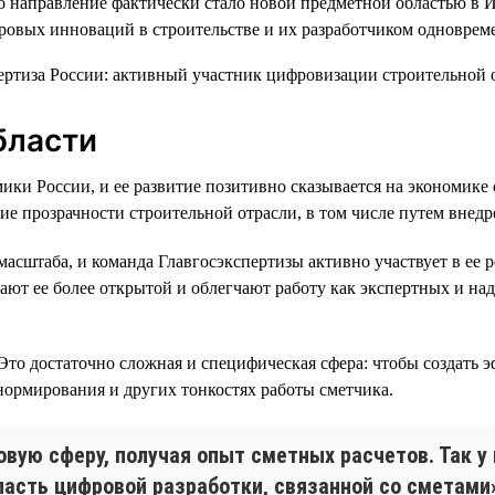
то направление фактически стало новой предметной областью в 
фровых инноваций в строительстве и их разработчиком одноврем
бласти
мики России, и ее развитие позитивно сказывается на экономик
е прозрачности строительной отрасли, в том числе путем внед
асштаба, и команда Главгосэкспертизы активно участвует в ее
ают ее более открытой и облегчают работу как экспертных и на
. Это достаточно сложная и специфическая сфера: чтобы создат
нормирования и других тонкостях работы сметчика.
вую сферу, получая опыт сметных расчетов. Так у
асть цифровой разработки, связанной со сметами