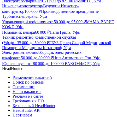
Электрогазосварщик
от
71 600
до
82 100
₽
БашРТС, Уфа
Инженер-конструктор/Ведущий Инженер-
конструктор
100 000
₽
Производственное предприятие
Турбинаспецсервис, Уфа
Управляющий кофейнями
от
50 000
до
95 000
₽
МАМА ВАРИТ
КОФЕ, Уфа
Помощник пекаря
60 000
₽
Папа Гриль, Уфа
Техник ремонтно-хозяйственной службы
(Уфа)
от
35 000
до
50 000
₽
ГБУЗ Центр Скорой Медицинской
Помощи и Медицины Катастроф, Уфа
Электромонтажник/сборщик электрических
шкафов
от
50 000
до
80 000
₽
Нпп Автоматика Тэк, Уфа
Юрисконсульт
от
80 000
до
100 000
₽
АКОМФОРТ, Уфа
HeadHunter
Размещение вакансий
Поиск по резюме
О компании
Наши вакансии
Реклама на сайте
Требования к ПО
Безопасный HeadHunter
HeadHunter API
Партнерам