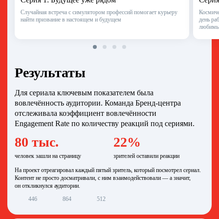
Случайная встреча с симулятором профессий помогает курьеру
Космиче
найти призвание в настоящем и будущем
день ра
любимы
Результаты
Для сериала ключевым показателем была
вовлечённость аудитории. Команда Бренд-центра
отслеживала коэффициент вовлечённости
Engagement Rate по количеству реакций под сериями.
80 тыс.
22%
человек зашли на страницу
зрителей оставили реакции
На проект отреагировал каждый пятый зритель, который посмотрел сериал.
Контент не просто досматривали, с ним взаимодействовали — а значит,
он откликнулся аудитории.
446
864
512