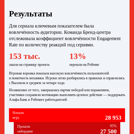
Результаты
Для сериала ключевым показателем была
вовлечённость аудитории. Команда Бренд-центра
отслеживала коэффициент вовлечённости Engagement
Rate по количеству реакций под сериями.
153 тыс.
13%
зашли на страницу проекта
перешли на Рейтинг
Игровая воронка показала высокую вовлечённость пользователей
и понятность механики. Игроки легко разбирались в правилах и справлялись
с Вызовом в среднем за четыре хода.
Независимо от того, завершалась партия победой или поражением,
участники сохраняли мотивацию выполнить целевое действие — поддержать
Альфа‑Банк в Рейтинге работодателей.
Начали
28 953
игру
95%
Прошли
27 500
онбординг