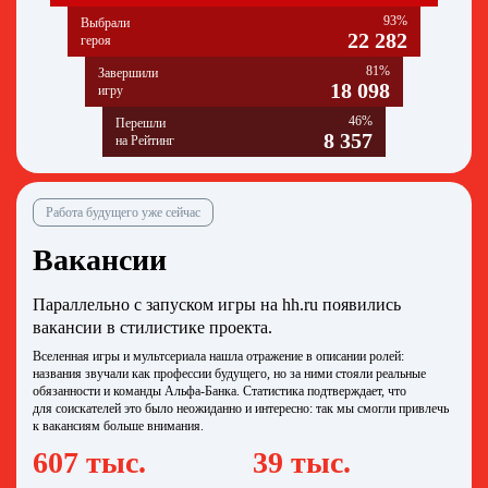
93%
Выбрали
22 282
героя
81%
Завершили
18 098
игру
46%
Перешли
8 357
на Рейтинг
Работа будущего уже сейчас
Вакансии
Параллельно с запуском игры на hh.ru появились
вакансии в стилистике проекта.
Вселенная игры и мультсериала нашла отражение в описании ролей:
названия звучали как профессии будущего, но за ними стояли реальные
обязанности и команды Альфа‑Банка. Статистика подтверждает, что
для соискателей это было неожиданно и интересно: так мы смогли привлечь
к вакансиям больше внимания.
607 тыс.
39 тыс.