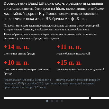
Исследование Brand Lift показало, что рекламная кампания
с использованием баннеров на hh.ru, включающая наиболее
масштабный формат Big Promo, положительно повлияла
на ключевые показатели HR‑бренда Альфа‑Банка.
По шести метрикам зафиксированы достоверные различия между аудиторией,
которая видела баннеры, и той, которая с ними не взаимодействовала.
Таким образом, коммуникация через рекламные форматы на hh.ru помогает
увеличить узнаваемость бренда работодателя.
+14 п. п.
+11 п. п.
спонтанное знание бренда
знание бренда с подсказкой
+10 п. п.
+15 п. п.
спонтанное знание интернет-рекламы
знание интернет-рекламы с подсказкой
бренда
Исследование Weborama. Методология — анкетирование с помощью интернет-
опросов (CAWI) в октябре 2025 года по результатам рекламной кампании,
проведённой в сентябре 2025 года.