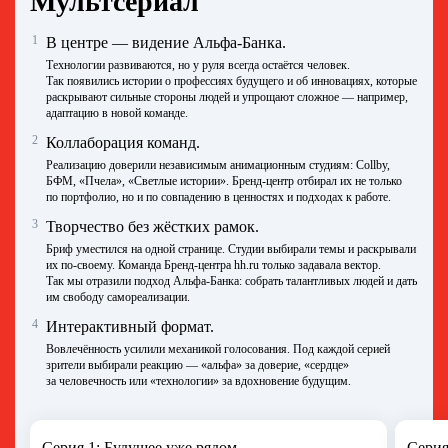
Мультсериал
1
В центре — видение Альфа‑Банка.
Технологии развиваются, но у руля всегда остаётся человек.
Так появились истории о профессиях будущего и об инновациях, которые
раскрывают сильные стороны людей и упрощают сложное — например,
адаптацию в новой команде.
2
Коллаборация команд.
Реализацию доверили независимым анимационным студиям: Collby,
БФМ, «Пчела», «Светлые истории». Бренд-центр отбирал их не только
по портфолио, но и по совпадению в ценностях и подходах к работе.
3
Творчество без жёстких рамок.
Бриф уместился на одной странице. Студии выбирали темы и раскрывали
их по‑своему. Команда Бренд-центра hh.ru только задавала вектор.
Так мы отразили подход Альфа‑Банка: собрать талантливых людей и дать
им свободу самореализации.
4
Интерактивный формат.
Вовлечённость усилили механикой голосования. Под каждой серией
зрители выбирали реакцию — «альфа» за доверие, «сердце»
за человечность или «технологии» за вдохновение будущим.
Серия 1: Будущее уже рядом
Серия