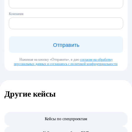
Компания
Отправить
Нажимая на кнопку «Отправить», я даю
согласие на обработку
персональных данных и соглашаюсь с политикой конфиденциальности
.
Другие кейсы
Карьера на кончиках пальцев
Кейсы по спецпроектам