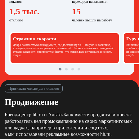
показов
переходов на вакансии
1,5 тыс.
15
откликов
человек вышли на работу
Стражник скорости
Гуру 
Добро пожаловать в банк будущего, где доставка карты — это уже не логистика,
Внимание,
а спецоперация по телепортации возможностей. Никаких томительных ожиданий:
улыбок и 
стражник скорости приезжает так быстро, что клиент даже не успевает долистать
из офисно
сториз.
«вау!»
Привлекли максимум внимания
Продвижение
Бренд-центр hh.ru и Альфа‑Банк вместе продвигали проект:
работодатель вёл промокампанию на своих маркетинговых
площадках, например в приложении и соцсетях,
а мы использовали рекламные возможности hh.ru.