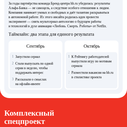
За годы партнёрства команда Бренд-центра hh.ru убедилась: результаты
Альфа‑Банка — не самоцель, а следствие особого отношения к людям.
Компания нанимает умных и свободных и даёт талантам раскрываться
в автономной работе. Из этого инсайта родилась идея провести
эксперимент — снять мультсериал-антологию о будущем работы
и технологий в духе анимации «Любовь. Смерть. Роботы» от Netflix.
Таймлайн: два этапа для единого результата
Сентябрь
Октябрь
1
1
Запустили сериал
К Рейтингу работодателей
выпустили игру по мотивам
2
Стали выпускать по одной
сериала
серии в неделю, чтобы
2
поддержать интерес
Разместили вакансии на hh.ru
в стилистике проекта
3
Рассказали о смыслах
на офлайн-ивенте
Комплексный
спецпроект