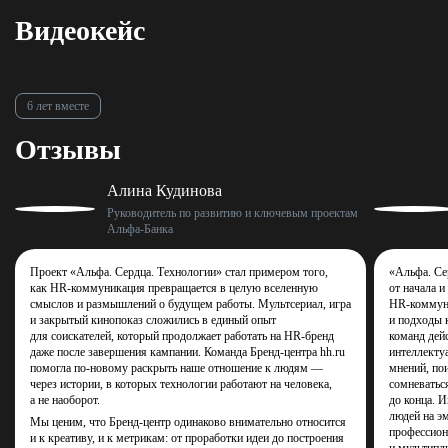
Видеокейс
6 лет вместе
Отзывы
Алина Кудинова
Руководитель по развитию и ключевым проектам
Альфа‑Банка
Проект «Альфа. Сердца. Технологии» стал примером того,
«Альфа. Се
как HR‑коммуникация превращается в целую вселенную
от начала и
смыслов и размышлений о будущем работы. Мультсериал, игра
HR‑коммун
и закрытый кинопоказ сложились в единый опыт
и подходы к
для соискателей, который продолжает работать на HR‑бренд
команд дей
даже после завершения кампании. Команда Бренд-центра hh.ru
интеллекту
помогла по‑новому раскрыть наше отношение к людям —
мнений, по
через истории, в которых технологии работают на человека,
сомневаться
а не наоборот.
до конца. И
людей на э
Мы ценим, что Бренд-центр одинаково внимательно относится
профессион
и к креативу, и к метрикам: от проработки идеи до построения