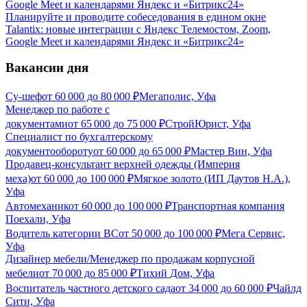
Планируйте и проводите собеседования в едином окне
Talantix: новые интеграции с Яндекс Телемостом, Zoom,
Google Meet и календарями Яндекс и «Битрикс24»
Вакансии дня
Су-шеф
от
60 000
до
80 000
₽
Мегаполис, Уфа
Менеджер по работе с
документами
от
65 000
до
75 000
₽
СтройЮрист, Уфа
Специалист по бухгалтерскому
документообороту
от
60 000
до
65 000
₽
Мастер Вин, Уфа
Продавец-консультант верхней одежды (Империя
меха)
от
60 000
до
100 000
₽
Мягкое золото (ИП Даутов Н.А.),
Уфа
Автомеханик
от
60 000
до
100 000
₽
Транспортная компания
Поехали, Уфа
Водитель категории ВС
от
50 000
до
100 000
₽
Мега Сервис,
Уфа
Дизайнер мебели/Менеджер по продажам корпусной
мебели
от
70 000
до
85 000
₽
Тихий Дом, Уфа
Воспитатель частного детского сада
от
34 000
до
60 000
₽
Чайлд
Сити, Уфа