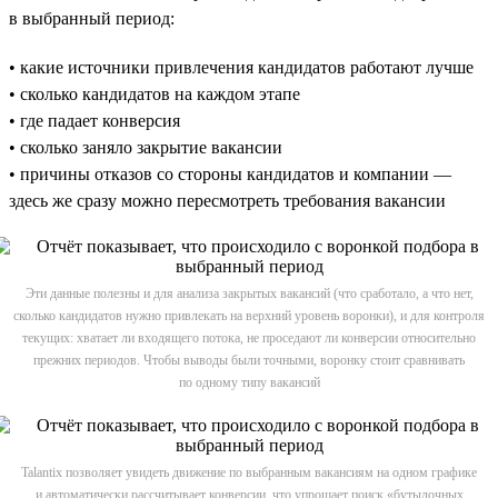
в выбранный период:
• какие источники привлечения кандидатов работают лучше
• сколько кандидатов на каждом этапе
• где падает конверсия
• сколько заняло закрытие вакансии
• причины отказов со стороны кандидатов и компании —
здесь же сразу можно пересмотреть требования вакансии
Эти данные полезны и для анализа закрытых вакансий (что сработало, а что нет,
сколько кандидатов нужно привлекать на верхний уровень воронки), и для контроля
текущих: хватает ли входящего потока, не проседают ли конверсии относительно
прежних периодов. Чтобы выводы были точными, воронку стоит сравнивать
по одному типу вакансий
Talantix позволяет увидеть движение по выбранным вакансиям на одном графике
и автоматически рассчитывает конверсии, что упрощает поиск «бутылочных