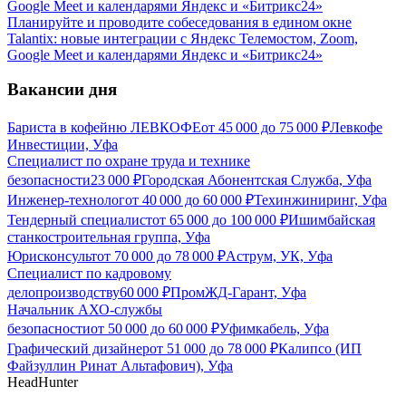
Планируйте и проводите собеседования в едином окне
Talantix: новые интеграции с Яндекс Телемостом, Zoom,
Google Meet и календарями Яндекс и «Битрикс24»
Вакансии дня
Бариста в кофейню ЛЕВКОФЕ
от
45 000
до
75 000
₽
Левкофе
Инвестиции, Уфа
Специалист по охране труда и технике
безопасности
23 000
₽
Городская Абонентская Служба, Уфа
Инженер-технолог
от
40 000
до
60 000
₽
Техинжиниринг, Уфа
Тендерный специалист
от
65 000
до
100 000
₽
Ишимбайская
станкостроительная группа, Уфа
Юрисконсульт
от
70 000
до
78 000
₽
Аструм, УК, Уфа
Специалист по кадровому
делопроизводству
60 000
₽
ПромЖД-Гарант, Уфа
Начальник АХО-службы
безопасности
от
50 000
до
60 000
₽
Уфимкабель, Уфа
Графический дизайнер
от
51 000
до
78 000
₽
Калипсо (ИП
Файзуллин Ринат Альтафович), Уфа
HeadHunter