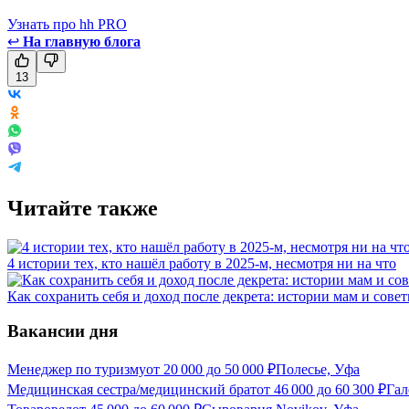
Узнать про hh PRO
↩
На главную блога
13
Читайте также
4 истории тех, кто нашёл работу в 2025-м, несмотря ни на что
Как сохранить себя и доход после декрета: истории мам и сове
Вакансии дня
Менеджер по туризму
от
20 000
до
50 000
₽
Полесье, Уфа
Медицинская сестра/медицинский брат
от
46 000
до
60 300
₽
Гал