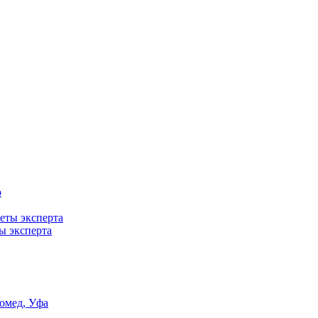
ты эксперта
омед, Уфа