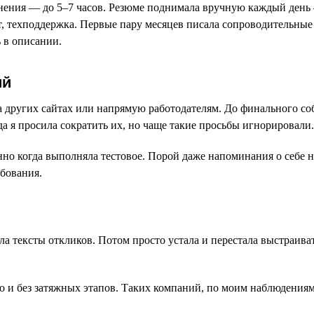
ьнения — до 5–7 часов. Резюме поднимала вручную каждый день 
, техподдержка. Первые пару месяцев писала сопроводительные
 в описании.
ий
на других сайтах или напрямую работодателям. До финального со
а я просила сократить их, но чаще такие просьбы игнорировали.
но когда выполняла тестовое. Порой даже напоминания о себе н
ебования.
ла тексты откликов. Потом просто устала и перестала выстраив
ро и без затяжных этапов. Таких компаний, по моим наблюдения