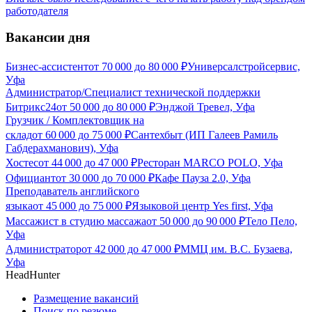
работодателя
Вакансии дня
Бизнес-ассистент
от
70 000
до
80 000
₽
Универсалстройсервис,
Уфа
Администратор/Специалист технической поддержки
Битрикс24
от
50 000
до
80 000
₽
Энджой Тревел, Уфа
Грузчик / Комплектовщик на
склад
от
60 000
до
75 000
₽
Сантехбыт (ИП Галеев Рамиль
Габдерахманович), Уфа
Хостес
от
44 000
до
47 000
₽
Ресторан MARCO POLO, Уфа
Официант
от
30 000
до
70 000
₽
Кафе Пауза 2.0, Уфа
Преподаватель английского
языка
от
45 000
до
75 000
₽
Языковой центр Yes first, Уфа
Массажист в студию массажа
от
50 000
до
90 000
₽
Тело Пело,
Уфа
Администратор
от
42 000
до
47 000
₽
ММЦ им. В.С. Бузаева,
Уфа
HeadHunter
Размещение вакансий
Поиск по резюме