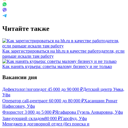
Читайте также
Как зарегистрироваться на hh.ru в качестве работодателя, если
раньше искали там работу
Как нанять курьера: советы малому бизнесу и не только
Вакансии дня
Дефектолог/логопед
от
45 000
до
90 000
₽
Детский центр Умка,
Уфа
Оператор call-центра
от
60 000
до
80 000
₽
Хасаншин Ринат
Нафисович, Уфа
Флорист
от
3 000
до
5 000
₽
Ягафарова Гузель Анваровна, Уфа
Заведующий складом
80 000
₽
Гарсфуд, Уфа
Менеджер в договорной отдел (без поиска и