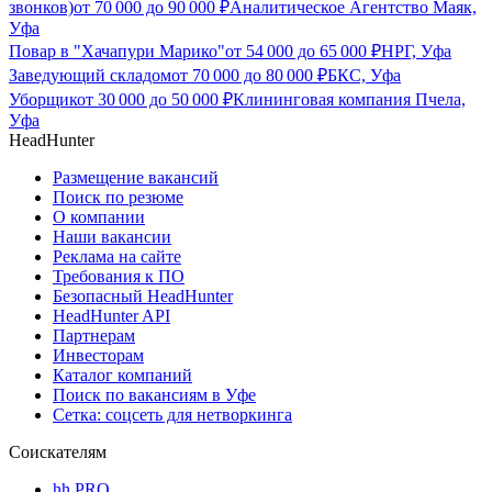
звонков)
от
70 000
до
90 000
₽
Аналитическое Агентство Маяк,
Уфа
Повар в "Хачапури Марико"
от
54 000
до
65 000
₽
НРГ, Уфа
Заведующий складом
от
70 000
до
80 000
₽
БКС, Уфа
Уборщик
от
30 000
до
50 000
₽
Клининговая компания Пчела,
Уфа
HeadHunter
Размещение вакансий
Поиск по резюме
О компании
Наши вакансии
Реклама на сайте
Требования к ПО
Безопасный HeadHunter
HeadHunter API
Партнерам
Инвесторам
Каталог компаний
Поиск по вакансиям в Уфе
Сетка: соцсеть для нетворкинга
Соискателям
hh PRO