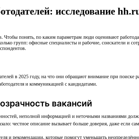
тодателей: исследование hh.r
в. Чтобы понять, по каким параметрам люди оценивают работода
сколько групп: офисные специалисты и рабочие, соискатели и со
еспондентов.
ателей в 2025 году, на что они обращают внимание при поиске р
аботодателя и коммуникацией с кандидатами.
озрачность вакансий
нностей, неполной информацией и неточными названиями должно
зало: честное описание вызывает больше доверия, даже если са
еля и рекомендации, которые помогут уменьшить неопределённо