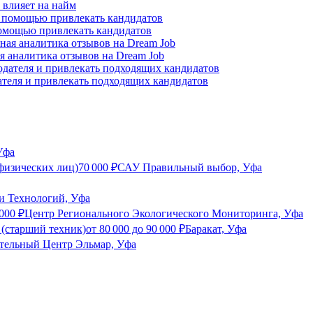
о влияет на найм
помощью привлекать кандидатов
я аналитика отзывов на Dream Job
ателя и привлекать подходящих кандидатов
Уфа
физических лиц)
70 000
₽
САУ Правильный выбор, Уфа
и Технологий, Уфа
 000
₽
Центр Регионального Экологического Мониторинга, Уфа
 (старший техник)
от
80 000
до
90 000
₽
Баракат, Уфа
тельный Центр Эльмар, Уфа