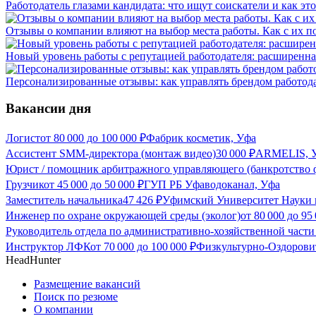
Работодатель глазами кандидата: что ищут соискатели и как эт
Отзывы о компании влияют на выбор места работы. Как с их 
Новый уровень работы с репутацией работодателя: расширенна
Персонализированные отзывы: как управлять брендом работод
Вакансии дня
Логист
от
80 000
до
100 000
₽
Фабрик косметик, Уфа
Ассистент SMM-директора (монтаж видео)
30 000
₽
ARMELIS, 
Юрист / помощник арбитражного управляющего (банкротство 
Грузчик
от
45 000
до
50 000
₽
ГУП РБ Уфаводоканал, Уфа
Заместитель начальника
47 426
₽
Уфимский Университет Науки 
Инженер по охране окружающей среды (эколог)
от
80 000
до
95
Руководитель отдела по административно-хозяйственной части
Инструктор ЛФК
от
70 000
до
100 000
₽
Физкультурно-Оздорови
HeadHunter
Размещение вакансий
Поиск по резюме
О компании