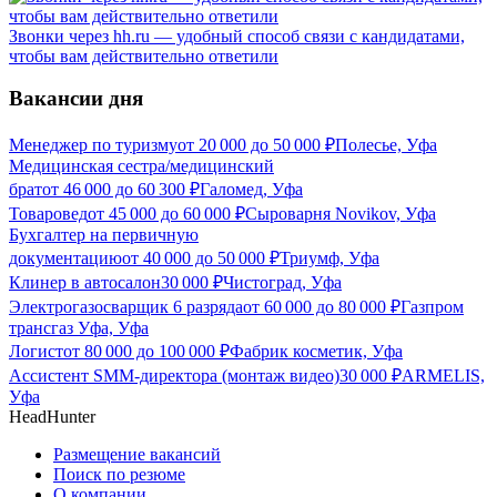
Звонки через hh.ru — удобный способ связи с кандидатами,
чтобы вам действительно ответили
Вакансии дня
Менеджер по туризму
от
20 000
до
50 000
₽
Полесье, Уфа
Медицинская сестра/медицинский
брат
от
46 000
до
60 300
₽
Галомед, Уфа
Товаровед
от
45 000
до
60 000
₽
Сыроварня Novikov, Уфа
Бухгалтер на первичную
документацию
от
40 000
до
50 000
₽
Триумф, Уфа
Клинер в автосалон
30 000
₽
Чистоград, Уфа
Электрогазосварщик 6 разряда
от
60 000
до
80 000
₽
Газпром
трансгаз Уфа, Уфа
Логист
от
80 000
до
100 000
₽
Фабрик косметик, Уфа
Ассистент SMM-директора (монтаж видео)
30 000
₽
ARMELIS,
Уфа
HeadHunter
Размещение вакансий
Поиск по резюме
О компании