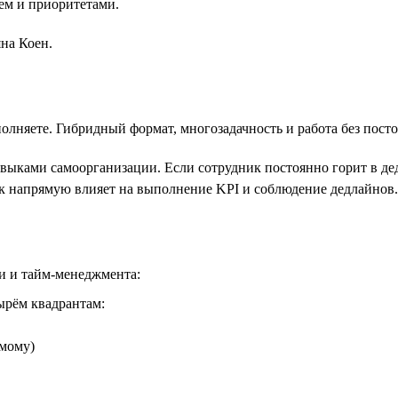
ем и приоритетами.
на Коен.
олняете. Гибридный формат, многозадачность и работа без пост
выками самоорганизации. Если сотрудник постоянно горит в дедл
к напрямую влияет на выполнение KPI и соблюдение дедлайнов.
и и тайм-менеджмента:
ырём квадрантам:
амому)