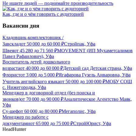
Не ищите людей — поднимайте производительность
Как, где и о чём говорить с аудиторией
Вакансии дня
Кладовщик-комплектовщик /
Завсклад
от
50 000
до
60 000
₽
Стройпак, Уфа
Швея
от
45 280
до
71 560
₽
MOVEMENT (ИП Мухаметсалимов
Павел Рафаилович), Уфа
Воспитатель детей дошкольного
возраста
от
40 000
до
60 000
₽
Детский сад Детская страна, Уфа
Флорист
от
3 000
до
5 000
₽
Ягафарова Гузель Анваровна, Уфа
Учитель английского языка
от
50 000
до
100 000
₽
МОБУ СОШ
с. Нижегородка, Уфа
Менеджер в договорной отдел (без поиска и
звонков)
от
70 000
до
90 000
₽
Аналитическое Агентство Маяк,
Уфа
Су-шеф
от
60 000
до
80 000
₽
Мегаполис, Уфа
Менеджер по работе с
документами
от
65 000
до
75 000
₽
СтройЮрист, Уфа
HeadHunter