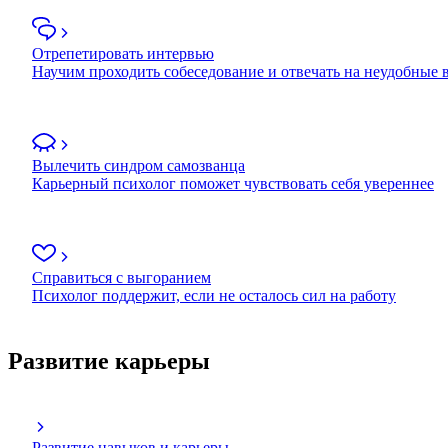
Отрепетировать интервью
Научим проходить собеседование и отвечать на неудобные
Вылечить синдром самозванца
Карьерный психолог поможет чувствовать себя увереннее
Справиться с выгоранием
Психолог поддержит, если не осталось сил на работу
Развитие карьеры
Развитие навыков и карьеры