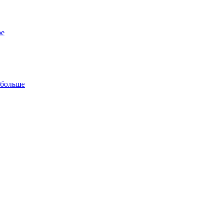
ре
 больше