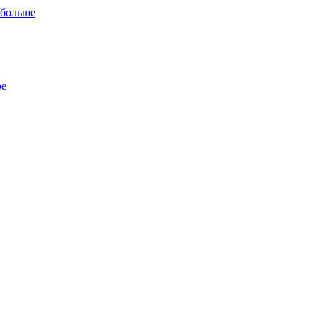
 больше
ре