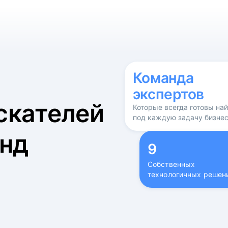
б
Команда
экспертов
скателей
Которые всегда готовы на
под каждую задачу бизне
нд
9
Собственных
технологичных решен