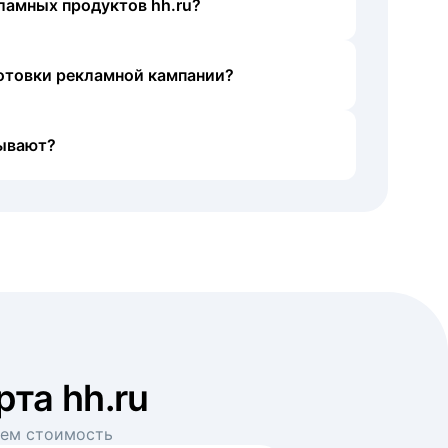
ламных продуктов hh.ru?
готовки рекламной кампании?
ывают?
рта hh.ru
аем стоимость