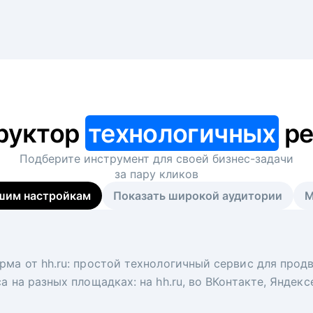
руктор
технологичных
ре
Подберите инструмент для своей
бизнес-задачи
за пару кликов
шим настройкам
Показать широкой аудитории
М
я
 рекрутер
рма от hh.ru: простой технологичный сервис для прод
 для вакансий на главной странице hh.ru. Увеличивает
под ключ. Решите, сколько кандидатов и когда вам нуж
а на разных площадках: на hh.ru, во ВКонтакте, Яндек
ологи, рекрутеры и проектные менеджеры hh.ru с цел
тов