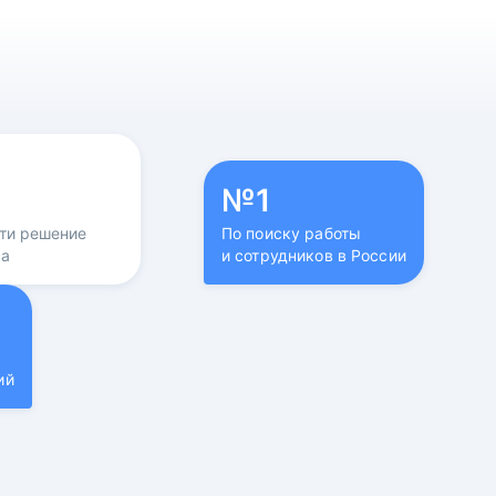
№1
йти решение
По поиску работы
са
и сотрудников в России
ий