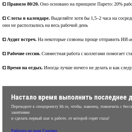
⧠ Правило 80/20.
Оно основано на принципе Парето: 20% работ
⧠ Слоты в календаре.
Выделяйте хотя бы 1,5–2 часа на сосре
они не расползались на весь рабочий день
⧠ Аудит встреч.
На некоторые созвоны проще отправить ИИ-асс
⧠ Рабочие сессии.
Совместная работа с коллегами помогает ста
⧠ Время на отдых.
Иногда лучше ничего не делать и как следу
Настало время выполнить последнее д
Переходите к спецпроекту hh.ru, чтобы, наконец, покончить с бе
занятиями
и сделать первый шаг к работе, от которой горят глаза!
Работать не ради Галочки