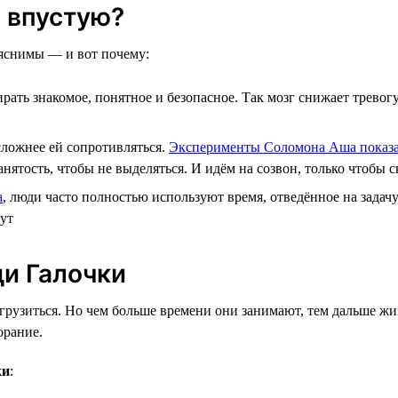
 впустую?
ъяснимы — и вот почему:
рать знакомое, понятное и безопасное. Так мозг снижает тревог
сложнее ей сопротивляться.
Эксперименты Соломона Аша показ
тость, чтобы не выделяться. И идём на созвон, только чтобы ск
а
, люди часто полностью используют время, отведённое на задачу
нут
ди Галочки
грузиться. Но чем больше времени они занимают, тем дальше жи
орание.
ки
: