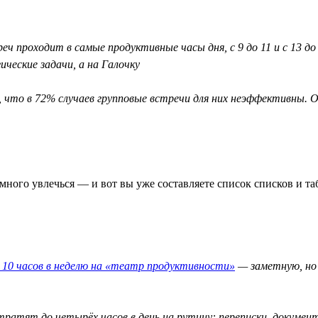
еч проходит в самые продуктивные часы дня, с 9 до 11 и с 13 д
ческие задачи, а на Галочку
, что в 72% случаев групповые встречи для них неэффективны
ного увлечься — и вот вы уже составляете список списков и таб
10 часов в неделю на «театр продуктивности»
— заметную, но 
тратят до четырёх часов в день на рутину: переписки, докумен