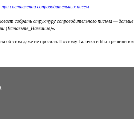
 при составлении сопроводительных писем
омогает собрать структуру сопроводительного письма — дальше
ии {Вставьте_Название}».
на об этом даже не просила. Поэтому Галочка и hh.ru решили взя
й.