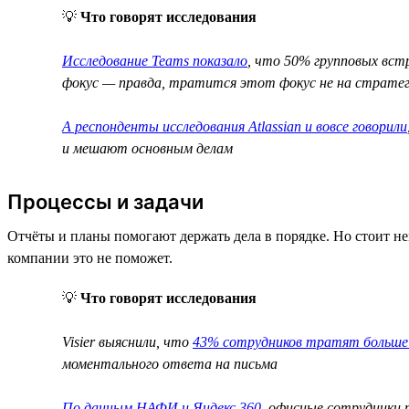
💡
Что говорят исследования
Исследование Teams показало
, что 50% групповых встр
фокус — правда, тратится этот фокус не на стратеги
А респонденты исследования Atlassian и вовсе говорили
и мешают основным делам
Процессы и задачи
Отчёты и планы помогают держать дела в порядке. Но стоит нем
компании это не поможет.
💡
Что говорят исследования
Visier выяснили, что
43% сотрудников тратят больше 
моментального ответа на письма
По данным НАФИ и Яндекс 360
, офисные сотрудники 