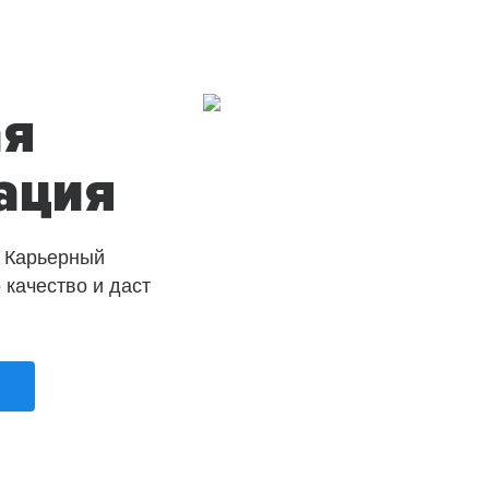
ая
ация
 Карьерный
о качество и даст