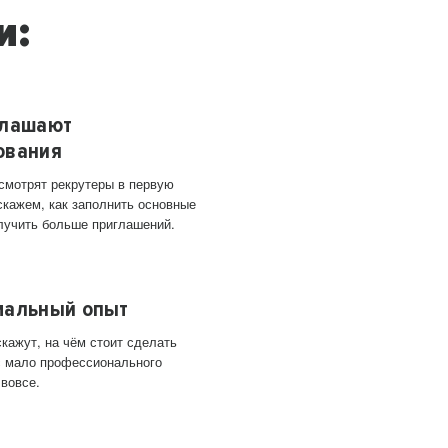
и:
глашают
ования
 смотрят рекрутеры в первую
скажем, как заполнить основные
лучить больше приглашений.
мальный опыт
кажут, на чём стоит сделать
ас мало профессионального
 вовсе.