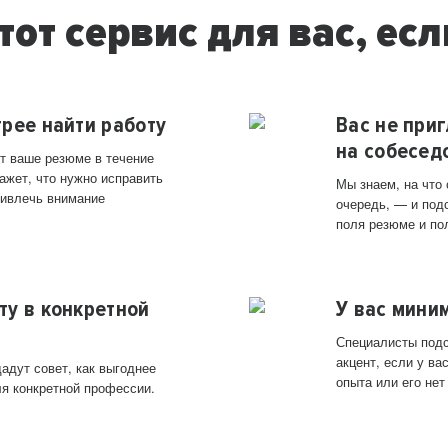
тот сервис для вас, есл
трее найти работу
Вас не при
на собесед
т ваше резюме в течение
ажет, что нужно исправить
Мы знаем, на что
ривлечь внимание
очередь, — и под
поля резюме и по
ту в конкретной
У вас мини
Специалисты подс
акцент, если у в
адут совет, как выгоднее
опыта или его нет
ля конкретной профессии.