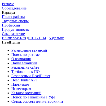
Резюме
Собеседование
Карьера
Поиск работы
Трудовые споры
Профессии
Продуктивность
Саморазвитие
В начало
4
5
6
7
8
9
10
11
12
13
14
...
53
дальше
HeadHunter
Размещение вакансий
Поиск по резюме
О компании
Наши вакансии
Реклама на сайте
Требования к ПО
Безопасный HeadHunter
HeadHunter API
Партнерам
Инвесторам
Каталог компаний
Поиск по вакансиям в Уфе
Сетка: соцсеть для нетворкинга