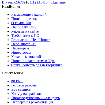
В начало
5
6
7
8
9
10
11
12
13
14
15
...
53
дальше
HeadHunter
Размещение вакансий
Поиск по резюме
О компании
Наши вакансии
Реклама на сайте
Требования к ПО
Безопасный HeadHunter
HeadHunter API
Партнерам
Инвесторам
Каталог компаний
Поиск по вакансиям в Уфе
Сетка: соцсеть для нетворкинга
Соискателям
hh PRO
Готовое резюме
Все сервисы
Хочу у вас работать
Производственный календарь
Экспертная рекомендация