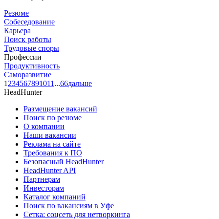
Резюме
Собеседование
Карьера
Поиск работы
Трудовые споры
Профессии
Продуктивность
Саморазвитие
1
2
3
4
5
6
7
8
9
10
11
...
66
дальше
HeadHunter
Размещение вакансий
Поиск по резюме
О компании
Наши вакансии
Реклама на сайте
Требования к ПО
Безопасный HeadHunter
HeadHunter API
Партнерам
Инвесторам
Каталог компаний
Поиск по вакансиям в Уфе
Сетка: соцсеть для нетворкинга