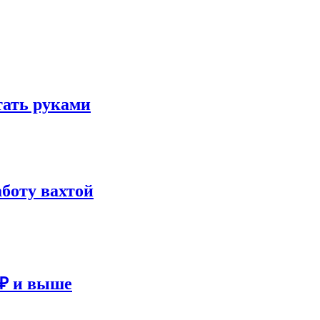
отать руками
аботу вахтой
 ₽ и выше