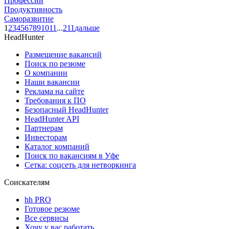
Профессии
Продуктивность
Саморазвитие
1
2
3
4
5
6
7
8
9
10
11
...
211
дальше
HeadHunter
Размещение вакансий
Поиск по резюме
О компании
Наши вакансии
Реклама на сайте
Требования к ПО
Безопасный HeadHunter
HeadHunter API
Партнерам
Инвесторам
Каталог компаний
Поиск по вакансиям в Уфе
Сетка: соцсеть для нетворкинга
Соискателям
hh PRO
Готовое резюме
Все сервисы
Хочу у вас работать