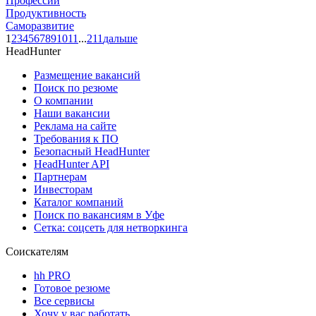
Профессии
Продуктивность
Саморазвитие
1
2
3
4
5
6
7
8
9
10
11
...
211
дальше
HeadHunter
Размещение вакансий
Поиск по резюме
О компании
Наши вакансии
Реклама на сайте
Требования к ПО
Безопасный HeadHunter
HeadHunter API
Партнерам
Инвесторам
Каталог компаний
Поиск по вакансиям в Уфе
Сетка: соцсеть для нетворкинга
Соискателям
hh PRO
Готовое резюме
Все сервисы
Хочу у вас работать