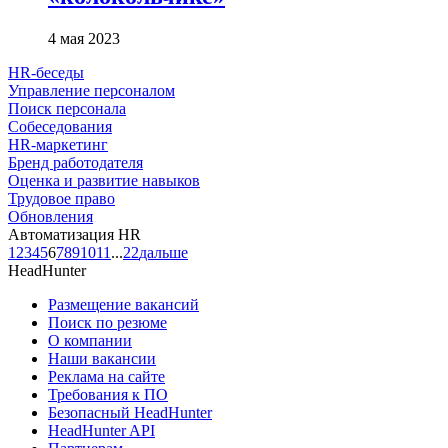
4 мая 2023
HR-беседы
Управление персоналом
Поиск персонала
Собеседования
HR-маркетинг
Бренд работодателя
Оценка и развитие навыков
Трудовое право
Обновления
Автоматизация HR
1
2
3
4
5
6
7
8
9
10
11
...
22
дальше
HeadHunter
Размещение вакансий
Поиск по резюме
О компании
Наши вакансии
Реклама на сайте
Требования к ПО
Безопасный HeadHunter
HeadHunter API