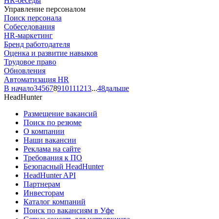
HR-беседы
Управление персоналом
Поиск персонала
Собеседования
HR-маркетинг
Бренд работодателя
Оценка и развитие навыков
Трудовое право
Обновления
Автоматизация HR
В начало
3
4
5
6
7
8
9
10
11
12
13
...
48
дальше
HeadHunter
Размещение вакансий
Поиск по резюме
О компании
Наши вакансии
Реклама на сайте
Требования к ПО
Безопасный HeadHunter
HeadHunter API
Партнерам
Инвесторам
Каталог компаний
Поиск по вакансиям в Уфе