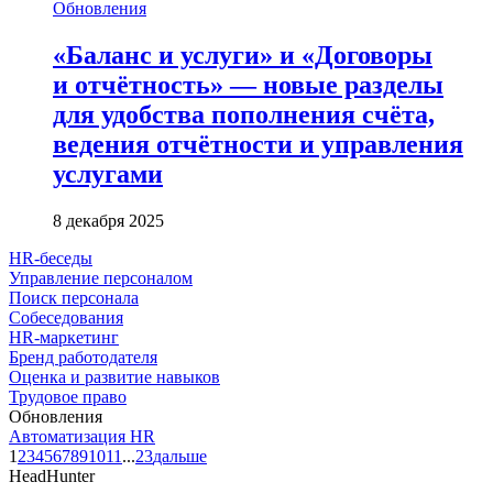
Обновления
«Баланс и услуги» и «Договоры
и отчётность» — новые разделы
для удобства пополнения счёта,
ведения отчётности и управления
услугами
8 декабря 2025
HR-беседы
Управление персоналом
Поиск персонала
Собеседования
HR-маркетинг
Бренд работодателя
Оценка и развитие навыков
Трудовое право
Обновления
Автоматизация HR
1
2
3
4
5
6
7
8
9
10
11
...
23
дальше
HeadHunter