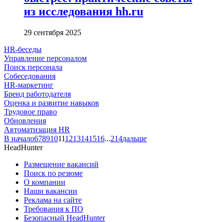
из исследования hh.ru
29 сентября 2025
HR-беседы
Управление персоналом
Поиск персонала
Собеседования
HR-маркетинг
Бренд работодателя
Оценка и развитие навыков
Трудовое право
Обновления
Автоматизация HR
В начало
6
7
8
9
10
11
12
13
14
15
16
...
214
дальше
HeadHunter
Размещение вакансий
Поиск по резюме
О компании
Наши вакансии
Реклама на сайте
Требования к ПО
Безопасный HeadHunter