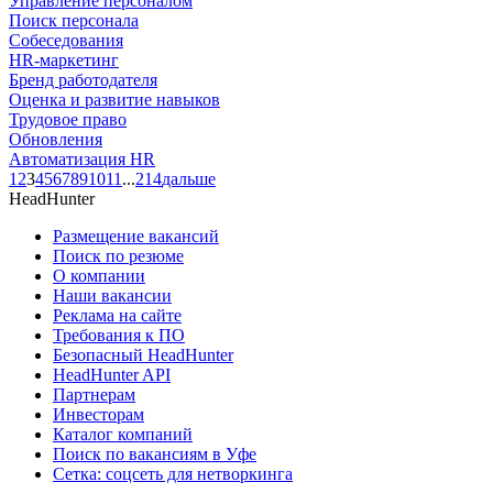
Управление персоналом
Поиск персонала
Собеседования
HR-маркетинг
Бренд работодателя
Оценка и развитие навыков
Трудовое право
Обновления
Автоматизация HR
1
2
3
4
5
6
7
8
9
10
11
...
214
дальше
HeadHunter
Размещение вакансий
Поиск по резюме
О компании
Наши вакансии
Реклама на сайте
Требования к ПО
Безопасный HeadHunter
HeadHunter API
Партнерам
Инвесторам
Каталог компаний
Поиск по вакансиям в Уфе
Сетка: соцсеть для нетворкинга