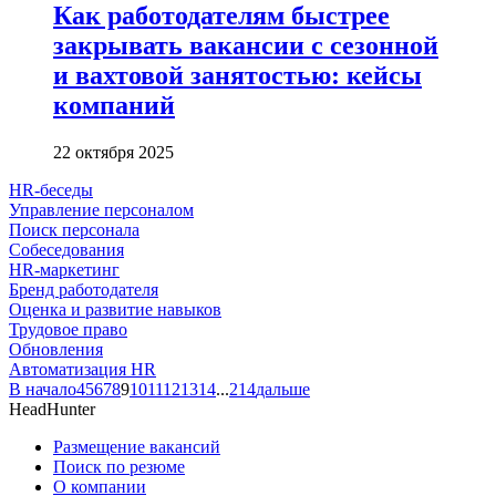
Как работодателям быстрее
закрывать вакансии с сезонной
и вахтовой занятостью: кейсы
компаний
22 октября 2025
HR-беседы
Управление персоналом
Поиск персонала
Собеседования
HR-маркетинг
Бренд работодателя
Оценка и развитие навыков
Трудовое право
Обновления
Автоматизация HR
В начало
4
5
6
7
8
9
10
11
12
13
14
...
214
дальше
HeadHunter
Размещение вакансий
Поиск по резюме
О компании