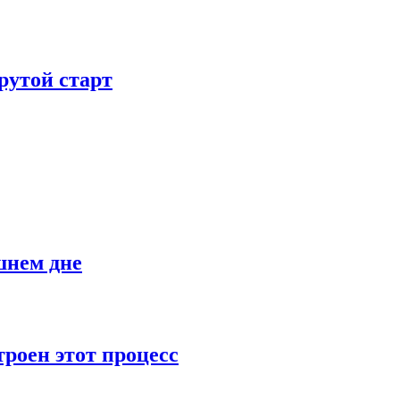
рутой старт
шнем дне
роен этот процесс