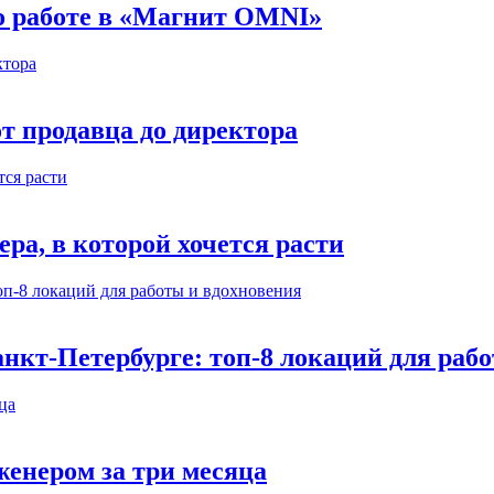
 о работе в «Магнит OMNI»
т продавца до директора
а, в которой хочется расти
нкт-Петербурге: топ-8 локаций для раб
енером за три месяца