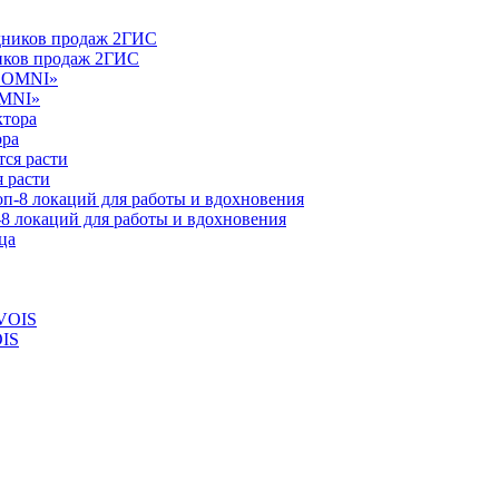
ников продаж 2ГИС
OMNI»
ора
 расти
-8 локаций для работы и вдохновения
OIS