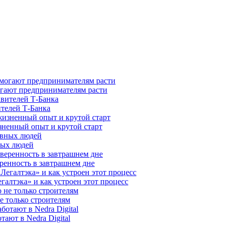
гают предпринимателям расти
ителей Т-Банка
зненный опыт и крутой старт
ных людей
ренность в завтрашнем дне
галтэка» и как устроен этот процесс
е только строителям
ают в Nedra Digital