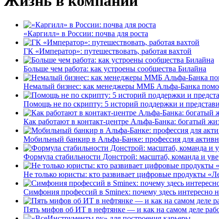
Жизнь в компании
«Каргилл» в России: почва для роста
ГК «Император»: путешествовать, работая вахтой
Больше чем работа: как устроены сообщества Билайна
Немалый бизнес: как менеджеры ММБ Альфа-Банка помо
Помощь не по скрипту: 5 историй поддержки и представ
Как работают в контакт-центре Альфа-Банка: богатый жи
Мобильный банкир в Альфа-Банке: профессия для актив
Формула стабильности Донстрой: масштаб, команда и уве
Не только юристы: кто развивает цифровые продукты «Ле
Симфония профессий в Sminex: почему здесь интересно н
Пять мифов об ИТ в нефтянке — и как на самом деле работ