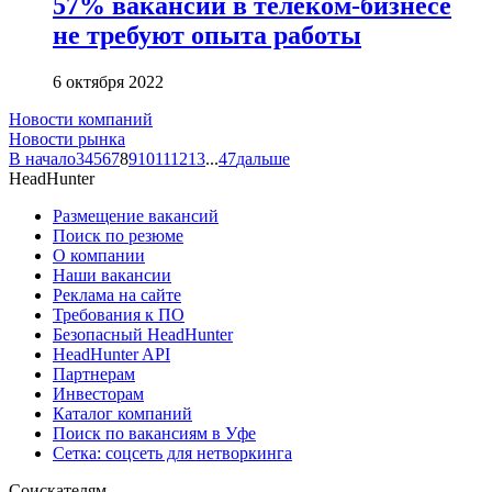
57% вакансий в телеком-бизнесе
не требуют опыта работы
6 октября 2022
Новости компаний
Новости рынка
В начало
3
4
5
6
7
8
9
10
11
12
13
...
47
дальше
HeadHunter
Размещение вакансий
Поиск по резюме
О компании
Наши вакансии
Реклама на сайте
Требования к ПО
Безопасный HeadHunter
HeadHunter API
Партнерам
Инвесторам
Каталог компаний
Поиск по вакансиям в Уфе
Сетка: соцсеть для нетворкинга
Соискателям