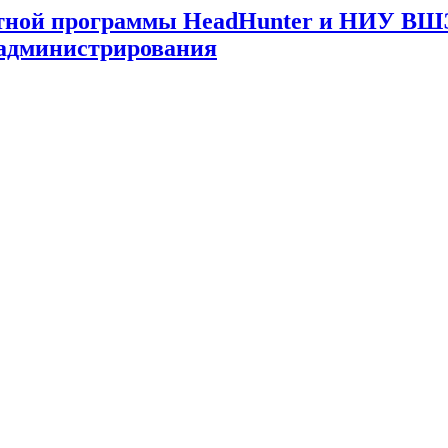
стной программы HeadHunter и НИУ ВШЭ
 администрирования