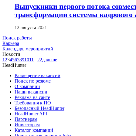
Выпускники первого потока совме
трансформации системы кадрового
12 августа 2021
Поиск работы
Карьера
Календарь мероприятий
Новости
1
2
3
4
5
6
7
8
9
10
11
...
22
дальше
HeadHunter
Размещение вакансий
Поиск по резюме
О компании
Наши вакансии
Реклама на сайте
Требования к ПО
Безопасный HeadHunter
HeadHunter API
Партнерам
Инвесторам
Каталог компаний
Поиск по вакансиям в Уфе