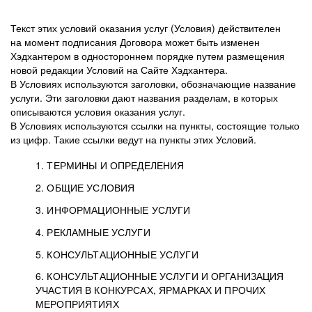
Текст этих условий оказания услуг (Условия) действителен
на момент подписания Договора может быть изменен
Хэдхантером в одностороннем порядке путем размещения
новой редакции Условий на Сайте Хэдхантера.
В Условиях используются заголовки, обозначающие название
услуги. Эти заголовки дают названия разделам, в которых
описываются условия оказания услуг.
В Условиях используются ссылки на пункты, состоящие только
из цифр. Такие ссылки ведут на пункты этих Условий.
1. ТЕРМИНЫ И ОПРЕДЕЛЕНИЯ
2. ОБЩИЕ УСЛОВИЯ
3. ИНФОРМАЦИОННЫЕ УСЛУГИ
1.1. Хэдхантер, или
Хэдхантер, ООО
4. РЕКЛАМНЫЕ УСЛУГИ
HeadHunter, или
«Хэдхантер», ИНН
2.1. Типы и статусы регистрации
5. КОНСУЛЬТАЦИОННЫЕ УСЛУГИ
Исполнитель
7718620740, адрес:
Типы регистрации
3.1. Предоставление доступа к базе данных
2.2. Активация услуг
6. КОНСУЛЬТАЦИОННЫЕ УСЛУГИ И ОРГАНИЗАЦИЯ
125047, г. Москва,
резюме с предложениями Соискателей
Описание и активация
УЧАСТИЯ В КОНКУРСАХ, ЯРМАРКАХ И ПРОЧИХ
2.1.1. Заказчику может быть присвоен один
4.0. Общие условия оказания рекламных услуг
внутригородская
о трудоустройстве с возможностью просмотра
МЕРОПРИЯТИЯХ
из Типов регистраций.
территория
4.0.1. Хэдхантер оказывает Заказчику услугу