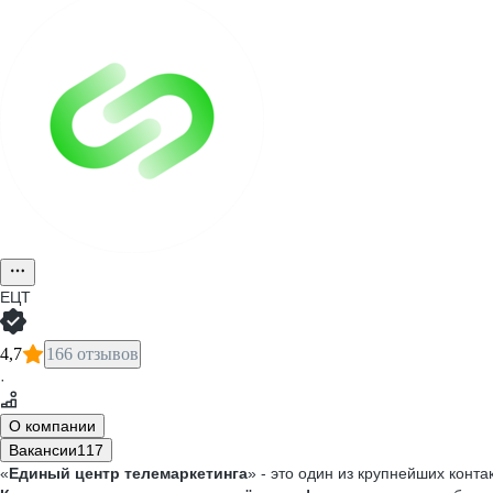
ЕЦТ
4,7
166 отзывов
·
О компании
Вакансии
117
«
Единый центр телемаркетинга
» - это один из крупнейших конт