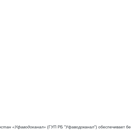
остан «Уфаводоканал»
(ГУП РБ "Уфаводоканал") обеспечивает б