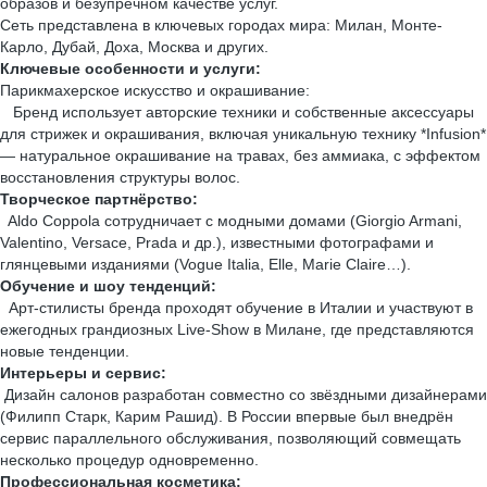
образов и безупречном качестве услуг.
Сеть представлена в ключевых городах мира: Милан, Монте-
Карло, Дубай, Доха, Москва и других.
Ключевые особенности и услуги:
Парикмахерское искусство и окрашивание:
Бренд использует авторские техники и собственные аксессуары
для стрижек и окрашивания, включая уникальную технику *Infusion*
— натуральное окрашивание на травах, без аммиака, с эффектом
восстановления структуры волос.
Творческое партнёрство:
Aldo Coppola сотрудничает с модными домами (Giorgio Armani,
Valentino, Versace, Prada и др.), известными фотографами и
глянцевыми изданиями (Vogue Italia, Elle, Marie Claire…).
Обучение и шоу тенденций:
Арт-стилисты бренда проходят обучение в Италии и участвуют в
ежегодных грандиозных Live-Show в Милане, где представляются
новые тенденции.
Интерьеры и сервис:
Дизайн салонов разработан совместно со звёздными дизайнерами
(Филипп Старк, Карим Рашид). В России впервые был внедрён
сервис параллельного обслуживания, позволяющий совмещать
несколько процедур одновременно.
Профессиональная косметика: